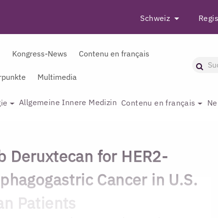
Schweiz
Regis
r
Kongress-News
Contenu en français
punkte
Multimedia
Allgemeine Innere Medizin
ie
Contenu en français
Ne
b Deruxtecan for HER2-
ophagogastric Cancer in U.S.
n Patients