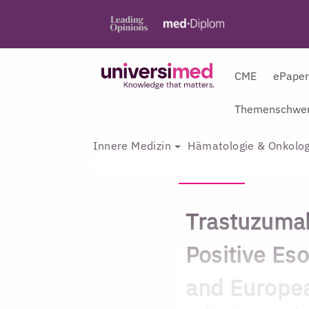
CME
ePape
Themenschwer
Innere Medizin
Hämatologie & Onkolog
Trastuzuma
Positive Es
and Europea