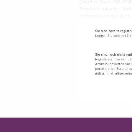
David H. Ilson, MD, Ph
This trial indicates tha
as has previously been
Sie sind bereits registri
Loggen Sie sich mit Ih
Sie sind noch nicht regi
Registrieren Sie sich j
Artikeln, bewerten Sie 
persönlichen Bereich zu
gültig. (inkl. allgemei