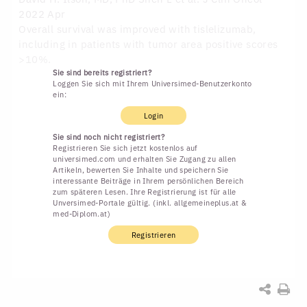
2022 Apr
Overall survival was improved with tislelizumab,
including in patients with tumor area positive scores
>10%.
Sie sind bereits registriert?
Loggen Sie sich mit Ihrem Universimed-Benutzerkonto
ein:
Login
Sie sind noch nicht registriert?
Registrieren Sie sich jetzt kostenlos auf
universimed.com und erhalten Sie Zugang zu allen
Artikeln, bewerten Sie Inhalte und speichern Sie
interessante Beiträge in Ihrem persönlichen Bereich
zum späteren Lesen. Ihre Registrierung ist für alle
Unversimed-Portale gültig. (inkl. allgemeineplus.at &
med-Diplom.at)
Registrieren