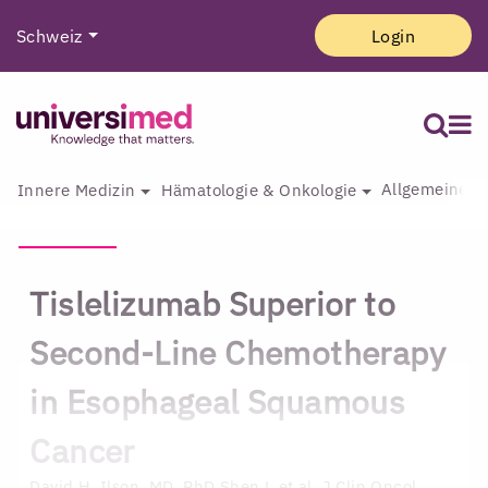
Schweiz
Login
Allgemeine I
Innere Medizin
Hämatologie & Onkologie
Tislelizumab Superior to
Second-Line Chemotherapy
in Esophageal Squamous
Cancer
David H. Ilson, MD, PhD
Shen L et al. J Clin Oncol