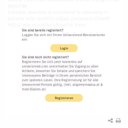
2023 Feb
Sublobar resection is noninferior to lobectomy in
patients with carefully staged, peripheral cT1aN0
NSCLC and should be offered to them.
Sie sind bereits registriert?
Loggen Sie sich mit Ihrem Universimed-Benutzerkonto
ein:
Login
Sie sind noch nicht registriert?
Registrieren Sie sich jetzt kostenlos auf
universimed.com und erhalten Sie Zugang zu allen
Artikeln, bewerten Sie Inhalte und speichern Sie
interessante Beiträge in Ihrem persönlichen Bereich
zum späteren Lesen. Ihre Registrierung ist für alle
Unversimed-Portale gültig. (inkl. allgemeineplus.at &
med-Diplom.at)
Registrieren