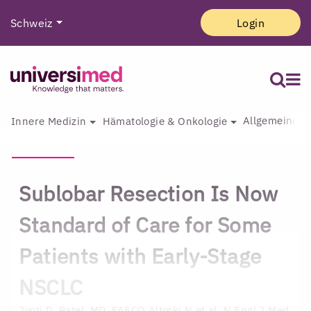
Schweiz
Login
Allgemeine I
Innere Medizin
Hämatologie & Onkologie
Sublobar Resection Is Now
Standard of Care for Some
Patients with Early-Stage
NSCLC
Jyoti D. Patel, MD, FASCO
Altorki N et al. N Engl J Med