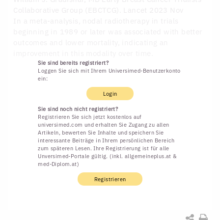
Collaborative Group (EBCTCG). Lancet 2023 Nov
In a meta-analysis, nodal radiotherapy in trials
beginning in 1989 or later was associated with better
outcomes and lower mortality, indicating an
improvement in this modality over time.
Sie sind bereits registriert?
Loggen Sie sich mit Ihrem Universimed-Benutzerkonto
ein:
Login
Sie sind noch nicht registriert?
Registrieren Sie sich jetzt kostenlos auf
universimed.com und erhalten Sie Zugang zu allen
Artikeln, bewerten Sie Inhalte und speichern Sie
interessante Beiträge in Ihrem persönlichen Bereich
zum späteren Lesen. Ihre Registrierung ist für alle
Unversimed-Portale gültig. (inkl. allgemeineplus.at &
med-Diplom.at)
Registrieren