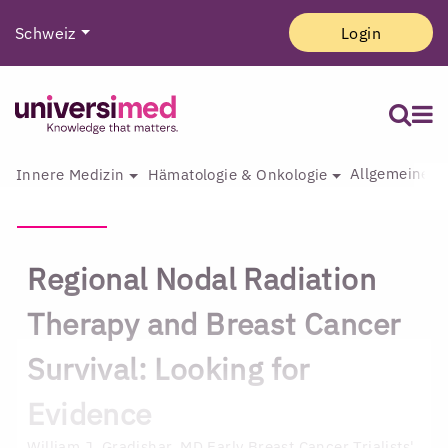
Schweiz
Login
Allgemeine I
Innere Medizin
Hämatologie & Onkologie
Regional Nodal Radiation
Therapy and Breast Cancer
Survival: Looking for
Evidence
William J. Gradishar, MD
Early Breast Cancer Trialists'