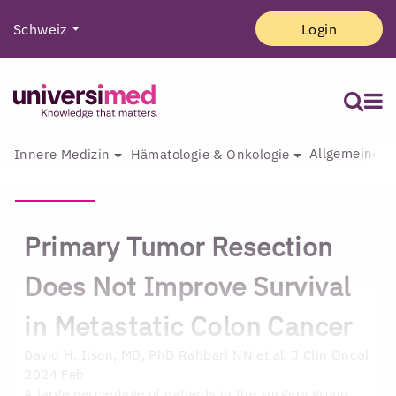
Schweiz
Login
Allgemeine I
Innere Medizin
Hämatologie & Onkologie
Primary Tumor Resection
Does Not Improve Survival
in Metastatic Colon Cancer
David H. Ilson, MD, PhD
Rahbari NN et al. J Clin Oncol
2024 Feb
A large percentage of patients in the surgery group