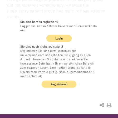
did not receive chemotherapy, whereas the
nonsurgery patient group had more serious adverse
events.
Sie sind bereits registriert?
Loggen Sie sich mit Ihrem Universimed-Benutzerkonto
ein:
Login
Sie sind noch nicht registriert?
Registrieren Sie sich jetzt kostenlos auf
universimed.com und erhalten Sie Zugang zu allen
Artikeln, bewerten Sie Inhalte und speichern Sie
interessante Beiträge in Ihrem persönlichen Bereich
zum späteren Lesen. Ihre Registrierung ist für alle
Unversimed-Portale gültig. (inkl. allgemeineplus.at &
med-Diplom.at)
Registrieren