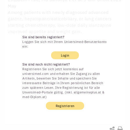
May
Among patients with newly diagnosed advanced
gastric, hepatopancreaticobiliary, or lung cancers
starting chemotherapy, low-dose daily olanzapine
improved appetite and weight gain.
Sie sind bereits registriert?
Loggen Sie sich mit Ihrem Universimed-Benutzerkonto
ein:
Login
Sie sind noch nicht registriert?
Registrieren Sie sich jetzt kostenlos auf
universimed.com und erhalten Sie Zugang zu allen
Artikeln, bewerten Sie Inhalte und speichern Sie
interessante Beiträge in Ihrem persönlichen Bereich
zum späteren Lesen. Ihre Registrierung ist für alle
Unversimed-Portale gültig. (inkl. allgemeineplus.at &
med-Diplom.at)
Registrieren