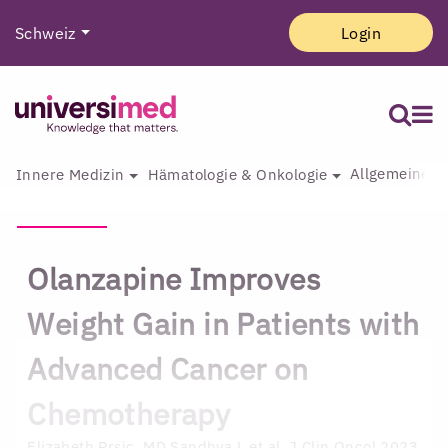
Schweiz
Login
Allgemeine I
Innere Medizin
Hämatologie & Onkologie
Olanzapine Improves
Weight Gain in Patients with
Advanced Cancer on
Chemotherapy
Elizabeth Prsic, MD
Sandhya L et al. J Clin Oncol 2023