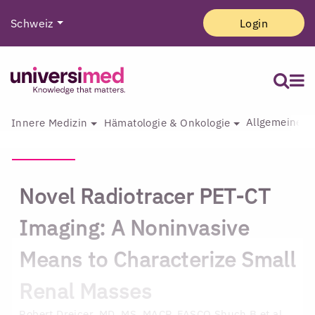
Schweiz
Login
Allgemeine I
Innere Medizin
Hämatologie & Onkologie
Novel Radiotracer PET-CT
Imaging: A Noninvasive
Means to Characterize Small
Renal Masses
Robert Dreicer, MD, MS, MACP, FASCO
Shuch B et al.