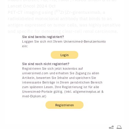
Lancet Oncol 2024 Oct
89
PET-CT imaging using [
Zr]Zr-girentuximab, a
radiolabeled monoclonal antibody that binds to an
antigen expressed on tumor cells, was highly sensitive
and specific for detecting clear-cell renal carcinoma.
Sie sind bereits registriert?
Loggen Sie sich mit Ihrem Universimed-Benutzerkonto
ein:
Login
Sie sind noch nicht registriert?
Registrieren Sie sich jetzt kostenlos auf
universimed.com und erhalten Sie Zugang zu allen
Artikeln, bewerten Sie Inhalte und speichern Sie
interessante Beiträge in Ihrem persönlichen Bereich
zum späteren Lesen. Ihre Registrierung ist für alle
Unversimed-Portale gültig. (inkl. allgemeineplus.at &
med-Diplom.at)
Registrieren