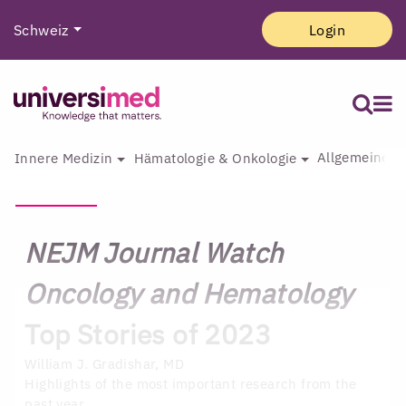
Schweiz
Login
Allgemeine I
Innere Medizin
Hämatologie & Onkologie
NEJM Journal Watch
Oncology and Hematology
Top Stories of 2023
William J. Gradishar, MD
Highlights of the most important research from the
past year