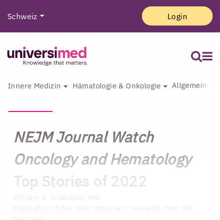
Schweiz
Login
Allgemeine I
Innere Medizin
Hämatologie & Onkologie
NEJM Journal Watch
Oncology and Hematology
Top Stories of 2022
William J. Gradishar, MD
Highlights of the most important research from the
past year