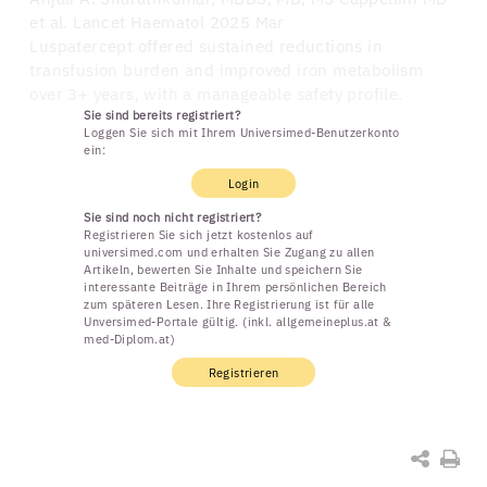
et al. Lancet Haematol 2025 Mar
Luspatercept offered sustained reductions in
transfusion burden and improved iron metabolism
over 3+ years, with a manageable safety profile.
Sie sind bereits registriert?
Loggen Sie sich mit Ihrem Universimed-Benutzerkonto
ein:
Login
Sie sind noch nicht registriert?
Registrieren Sie sich jetzt kostenlos auf
universimed.com und erhalten Sie Zugang zu allen
Artikeln, bewerten Sie Inhalte und speichern Sie
interessante Beiträge in Ihrem persönlichen Bereich
zum späteren Lesen. Ihre Registrierung ist für alle
Unversimed-Portale gültig. (inkl. allgemeineplus.at &
med-Diplom.at)
Registrieren