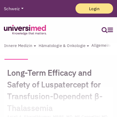
Schweiz
Login
Allgemeine I
Innere Medizin
Hämatologie & Onkologie
Long-Term Efficacy and
Safety of Luspatercept for
Transfusion-Dependent β-
Thalassemia
Anjali A. Sharathkumar, MBBS, MD, MS
Cappellini MD