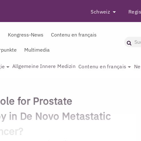
Schweiz
Regis
r
Kongress-News
Contenu en français
punkte
Multimedia
Allgemeine Innere Medizin
ie
Contenu en français
Ne
ole for Prostate
y in De Novo Metastatic
ncer?