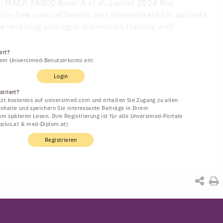
S, MACP, FASCO
Bossi A et al. Lancet 2024 Nov
ion-free survival benefit was demonstrated in patients
e receiving androgen deprivation therapy with
ert?
rem Universimed-Benutzerkonto ein:
Login
striert?
etzt kostenlos auf universimed.com und erhalten Sie Zugang zu allen
Inhalte und speichern Sie interessante Beiträge in Ihrem
m späteren Lesen. Ihre Registrierung ist für alle Unversimed-Portale
neplus.at & med-Diplom.at)
Registrieren