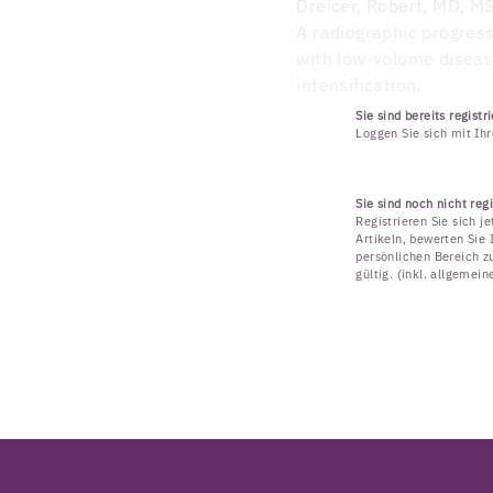
Dreicer, Robert, MD, M
A radiographic progress
with low-volume diseas
intensification.
Sie sind bereits registri
Loggen Sie sich mit Ih
Sie sind noch nicht regi
Registrieren Sie sich j
Artikeln, bewerten Sie 
persönlichen Bereich zu
gültig. (inkl. allgemei