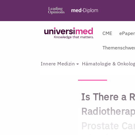
CME
ePape
Themenschwer
Innere Medizin
Hämatologie & Onkolog
Is There a R
Radiotherap
Prostate Ca