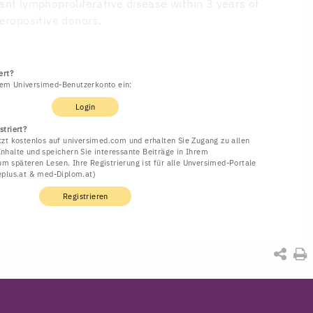
nt lymphoproliferative disease within 3 years of
eropositive donors.
ert?
rem Universimed-Benutzerkonto ein:
Login
striert?
etzt kostenlos auf universimed.com und erhalten Sie Zugang zu allen
Inhalte und speichern Sie interessante Beiträge in Ihrem
m späteren Lesen. Ihre Registrierung ist für alle Unversimed-Portale
neplus.at & med-Diplom.at)
Registrieren