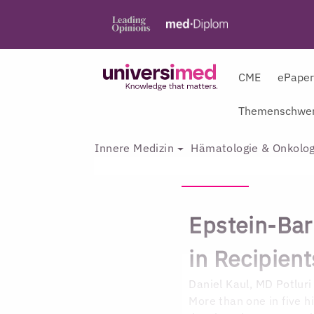
CME
ePape
Themenschwer
Innere Medizin
Hämatologie & Onkolog
Epstein-Bar
in Recipient
Daniel Kaul, MD
Potlur
More than one in five h