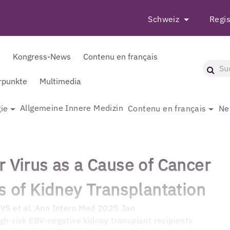
Schweiz
Regis
r
Kongress-News
Contenu en français
punkte
Multimedia
Allgemeine Innere Medizin
ie
Contenu en français
Ne
r Virus as a Cause of Cancer
s of Kidney Transplantation
i VS et al. Ann Intern Med 2025 Jan
igh-risk EBV-negative kidney transplant recipients