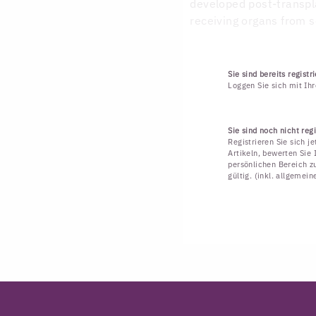
developed post-transpla
receiving organs from s
Sie sind bereits registri
Loggen Sie sich mit Ih
Sie sind noch nicht regi
Registrieren Sie sich j
Artikeln, bewerten Sie 
persönlichen Bereich zu
gültig. (inkl. allgemei