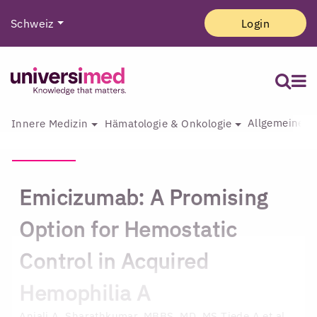
Schweiz
Login
Allgemeine I
Innere Medizin
Hämatologie & Onkologie
Emicizumab: A Promising
Option for Hemostatic
Control in Acquired
Hemophilia A
Anjali A. Sharathkumar, MBBS, MD, MS
Tiede A et al.