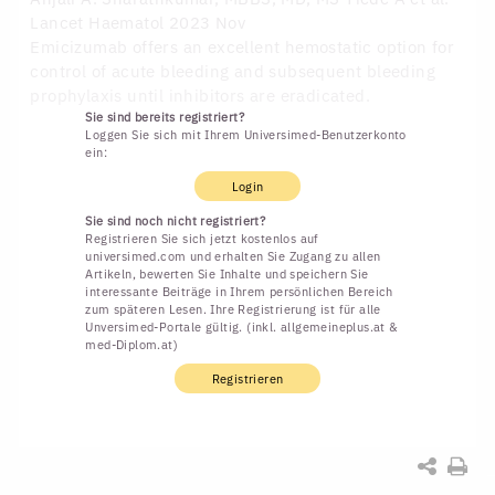
Lancet Haematol 2023 Nov
Emicizumab offers an excellent hemostatic option for
control of acute bleeding and subsequent bleeding
prophylaxis until inhibitors are eradicated.
Sie sind bereits registriert?
Loggen Sie sich mit Ihrem Universimed-Benutzerkonto
ein:
Login
Sie sind noch nicht registriert?
Registrieren Sie sich jetzt kostenlos auf
universimed.com und erhalten Sie Zugang zu allen
Artikeln, bewerten Sie Inhalte und speichern Sie
interessante Beiträge in Ihrem persönlichen Bereich
zum späteren Lesen. Ihre Registrierung ist für alle
Unversimed-Portale gültig. (inkl. allgemeineplus.at &
med-Diplom.at)
Registrieren