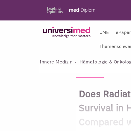
CME
ePape
Themenschwer
Innere Medizin
Hämatologie & Onkolog
Does Radia
Survival in
Compared w