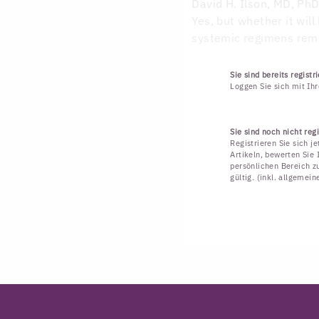
David H. Ilson, MD, Ph
Yes, but whether it wil
systemic regimens rema
Sie sind bereits registri
Loggen Sie sich mit Ih
Sie sind noch nicht regi
Registrieren Sie sich j
Artikeln, bewerten Sie 
persönlichen Bereich zu
gültig. (inkl. allgemei