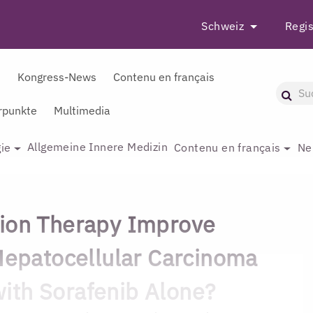
Schweiz
Regis
r
Kongress-News
Contenu en français
punkte
Multimedia
Allgemeine Innere Medizin
ie
Contenu en français
Ne
tion Therapy Improve
 Hepatocellular Carcinoma
ith Sorafenib Alone?