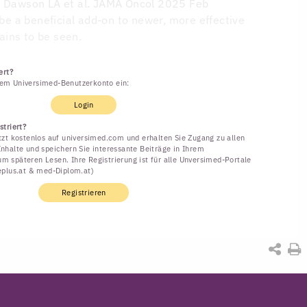
D
Dawson LA et al. JAMA Oncol 2025 Feb
l be a beneficial add-on to newer, more effective
ins to be seen.
ert?
rem Universimed-Benutzerkonto ein:
Login
striert?
etzt kostenlos auf universimed.com und erhalten Sie Zugang zu allen
Inhalte und speichern Sie interessante Beiträge in Ihrem
m späteren Lesen. Ihre Registrierung ist für alle Unversimed-Portale
neplus.at & med-Diplom.at)
Registrieren