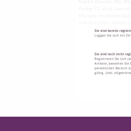
Robert Dreicer, MD, M
Parker CC et al. Lance
Therapy recommendation
and toxicities related 
Sie sind bereits registri
Loggen Sie sich mit Ih
Sie sind noch nicht regi
Registrieren Sie sich j
Artikeln, bewerten Sie 
persönlichen Bereich zu
gültig. (inkl. allgemei