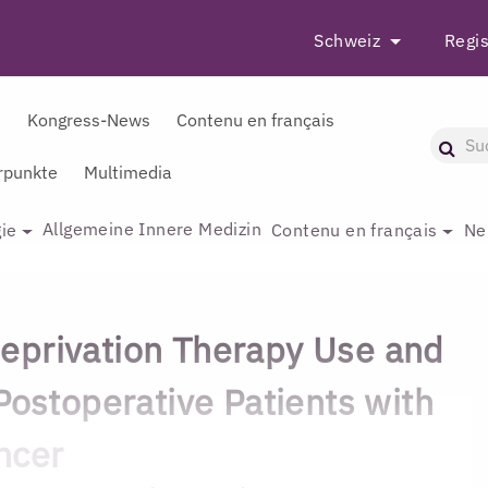
Schweiz
Regis
r
Kongress-News
Contenu en français
punkte
Multimedia
Allgemeine Innere Medizin
ie
Contenu en français
Ne
eprivation Therapy Use and
Postoperative Patients with
ncer