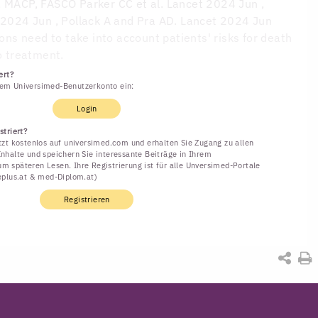
S, MACP, FASCO
Parker CC et al. Lancet 2024 Jun ,
t 2024 Jun , Pollack A and Pra AD. Lancet 2024 Jun
s need to take into account patients' risks for death
to treatment.
ert?
rem Universimed-Benutzerkonto ein:
Login
striert?
etzt kostenlos auf universimed.com und erhalten Sie Zugang zu allen
Inhalte und speichern Sie interessante Beiträge in Ihrem
m späteren Lesen. Ihre Registrierung ist für alle Unversimed-Portale
neplus.at & med-Diplom.at)
Registrieren