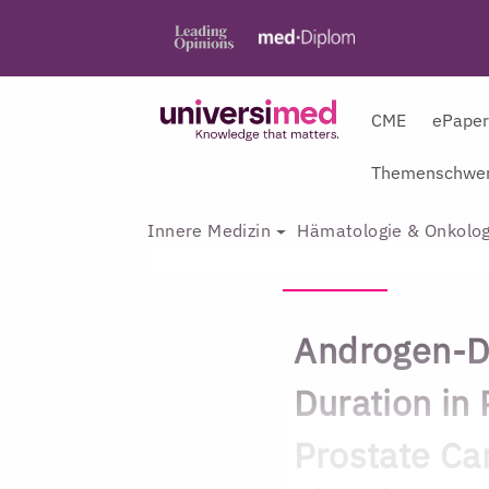
CME
ePape
Themenschwer
Innere Medizin
Hämatologie & Onkolog
Androgen-D
Duration in 
Prostate Ca