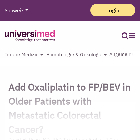
Schweiz
Login
Allgemeine I
Innere Medizin
Hämatologie & Onkologie
Add Oxaliplatin to FP/BEV in
Older Patients with
Metastatic Colorectal
Cancer?
David H. Ilson, MD, PhD
Takashima A et al. J Clin