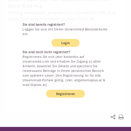
Oncol 2024 Aug
Adding oxaliplatin provided no survival benefit in a
study restricted to patients older than 70.
Sie sind bereits registriert?
Loggen Sie sich mit Ihrem Universimed-Benutzerkonto
ein:
Login
Sie sind noch nicht registriert?
Registrieren Sie sich jetzt kostenlos auf
universimed.com und erhalten Sie Zugang zu allen
Artikeln, bewerten Sie Inhalte und speichern Sie
interessante Beiträge in Ihrem persönlichen Bereich
zum späteren Lesen. Ihre Registrierung ist für alle
Unversimed-Portale gültig. (inkl. allgemeineplus.at &
med-Diplom.at)
Registrieren