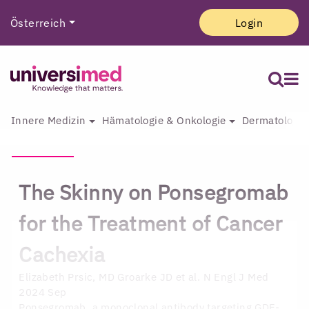
Österreich
Login
Innere Medizin
Hämatologie & Onkologie
Dermatologie 
The Skinny on Ponsegromab
for the Treatment of Cancer
Cachexia
Elizabeth Prsic, MD
Groarke JD et al. N Engl J Med
2024 Sep
Ponsegromab, a monoclonal antibody targeting GDF-