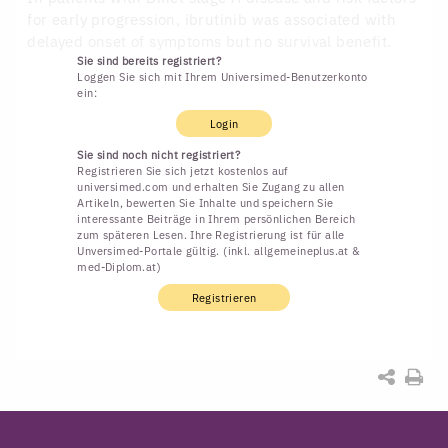
for early progression, ibrutinib was associated with
delayed onset of symptoms but no survival benefit.
Sie sind bereits registriert?
Loggen Sie sich mit Ihrem Universimed-Benutzerkonto
ein:
Login
Sie sind noch nicht registriert?
Registrieren Sie sich jetzt kostenlos auf
universimed.com und erhalten Sie Zugang zu allen
Artikeln, bewerten Sie Inhalte und speichern Sie
interessante Beiträge in Ihrem persönlichen Bereich
zum späteren Lesen. Ihre Registrierung ist für alle
Unversimed-Portale gültig. (inkl. allgemeineplus.at &
med-Diplom.at)
Registrieren