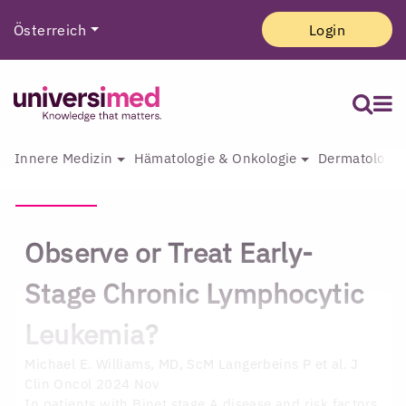
Österreich
Login
Innere Medizin
Hämatologie & Onkologie
Dermatologie 
Observe or Treat Early-
Stage Chronic Lymphocytic
Leukemia?
Michael E. Williams, MD, ScM
Langerbeins P et al. J
Clin Oncol 2024 Nov
In patients with Binet stage A disease and risk factors