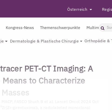
Österreich
Regis
Kongress-News
Themenschwerpunkte
Multimedia
Orthopädie & 
ie
Dermatologie & Plastische Chirurgie
tracer PET-CT Imaging: A
 Means to Characterize
l Masses
S, MACP, FASCO
Shuch B et al. Lancet Oncol 2024 Oct
89
Zr]Zr-girentuximab, a radiolabeled monoclonal