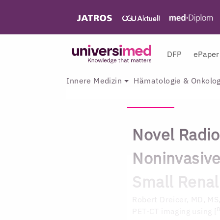
DFP
ePaper
Innere Medizin
Hämatologie & Onkolog
Novel Radio
Noninvasive
Small Rena
Robert Dreicer, MD, M
PET-CT imaging using [