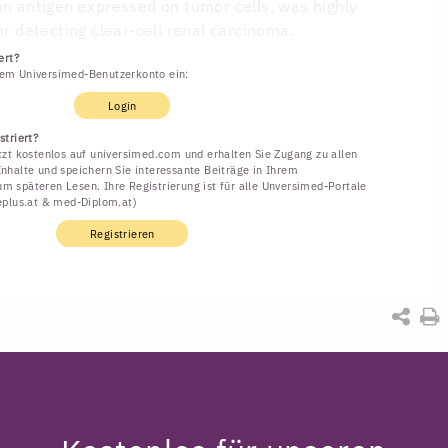
an antigen expressed on tumor cells, was highly
or detecting clear-cell renal carcinoma.
ert?
rem Universimed-Benutzerkonto ein:
Login
striert?
etzt kostenlos auf universimed.com und erhalten Sie Zugang zu allen
Inhalte und speichern Sie interessante Beiträge in Ihrem
m späteren Lesen. Ihre Registrierung ist für alle Unversimed-Portale
neplus.at & med-Diplom.at)
Registrieren