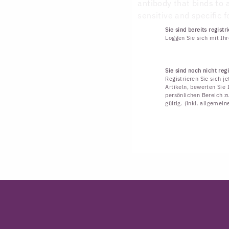
antibody that binds to 
sensitive and specific f
Sie sind bereits registri
Loggen Sie sich mit Ih
Sie sind noch nicht regi
Registrieren Sie sich j
Artikeln, bewerten Sie 
persönlichen Bereich zu
gültig. (inkl. allgemei