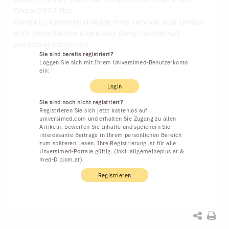
Oncol 2022 Dec
Centrally assessed disease-free survival was similar
with gemcitabine alone and gemcitabine/
nab
-
paclitaxel combined.
Sie sind bereits registriert?
Loggen Sie sich mit Ihrem Universimed-Benutzerkonto
ein:
Login
Sie sind noch nicht registriert?
Registrieren Sie sich jetzt kostenlos auf
universimed.com und erhalten Sie Zugang zu allen
Artikeln, bewerten Sie Inhalte und speichern Sie
interessante Beiträge in Ihrem persönlichen Bereich
zum späteren Lesen. Ihre Registrierung ist für alle
Unversimed-Portale gültig. (inkl. allgemeineplus.at &
med-Diplom.at)
Registrieren