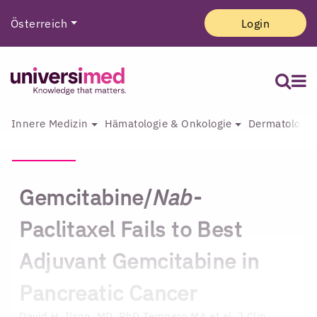
Österreich
Login
Innere Medizin
Hämatologie & Onkologie
Dermatologie 
Gemcitabine/
Nab
-
Paclitaxel Fails to Best
Adjuvant Gemcitabine in
Pancreatic Cancer
David H. Ilson, MD, PhD
Tempero MA et al. J Clin