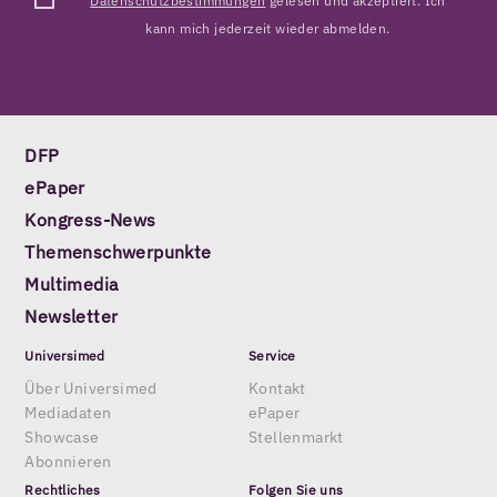
Datenschutzbestimmungen
gelesen und akzeptiert. Ich
kann mich jederzeit wieder abmelden.
DFP
ePaper
Kongress-News
Themenschwerpunkte
Multimedia
Newsletter
Universimed
Service
Über Universimed
Kontakt
Mediadaten
ePaper
Showcase
Stellenmarkt
Abonnieren
Rechtliches
Folgen Sie uns