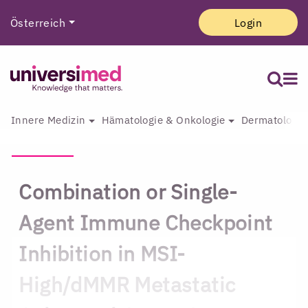
Österreich
Login
Innere Medizin
Hämatologie & Onkologie
Dermatologie 
Combination or Single-
Agent Immune Checkpoint
Inhibition in MSI-
High/dMMR Metastatic