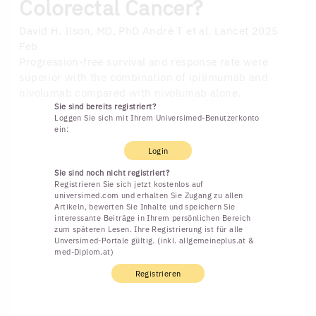
Colorectal Cancer?
David H. Ilson, MD, PhD
André T et al. Lancet 2025
Feb
Progression-free survival and response rate were
superior with the combination of ipilimumab and
nivolumab compared with nivolumab alone.
Sie sind bereits registriert?
Loggen Sie sich mit Ihrem Universimed-Benutzerkonto
ein:
Login
Sie sind noch nicht registriert?
Registrieren Sie sich jetzt kostenlos auf
universimed.com und erhalten Sie Zugang zu allen
Artikeln, bewerten Sie Inhalte und speichern Sie
interessante Beiträge in Ihrem persönlichen Bereich
zum späteren Lesen. Ihre Registrierung ist für alle
Unversimed-Portale gültig. (inkl. allgemeineplus.at &
med-Diplom.at)
Registrieren