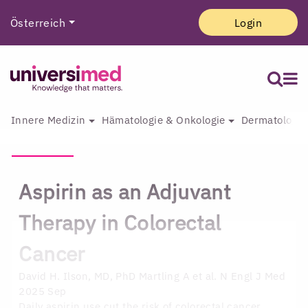
Österreich
Login
Innere Medizin
Hämatologie & Onkologie
Dermatologie 
Aspirin as an Adjuvant
Therapy in Colorectal
Cancer
David H. Ilson, MD, PhD
Martling A et al. N Engl J Med
2025 Sep
Daily aspirin use cut the risk of colorectal cancer