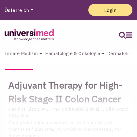
Österreich
Login
Innere Medizin
Hämatologie & Onkologie
Dermatologie 
Adjuvant Therapy for High-
Risk Stage II Colon Cancer
David H. Ilson, MD, PhD
Chibaudel B et al. J Clin Oncol
2024 Dec
Oxaliplatin adds no overall survival benefit to 6
months of fluorinated pyrimidine chemotherapy for
these patients.