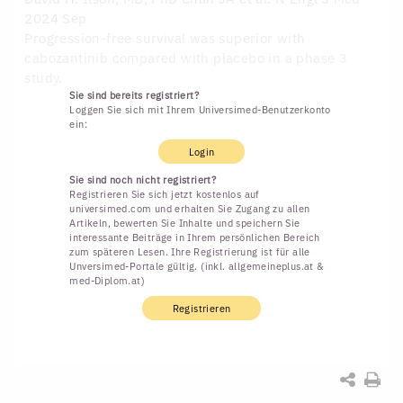
2024 Sep
Progression-free survival was superior with
cabozantinib compared with placebo in a phase 3
study.
Sie sind bereits registriert?
Loggen Sie sich mit Ihrem Universimed-Benutzerkonto
ein:
Login
Sie sind noch nicht registriert?
Registrieren Sie sich jetzt kostenlos auf
universimed.com und erhalten Sie Zugang zu allen
Artikeln, bewerten Sie Inhalte und speichern Sie
interessante Beiträge in Ihrem persönlichen Bereich
zum späteren Lesen. Ihre Registrierung ist für alle
Unversimed-Portale gültig. (inkl. allgemeineplus.at &
med-Diplom.at)
Registrieren