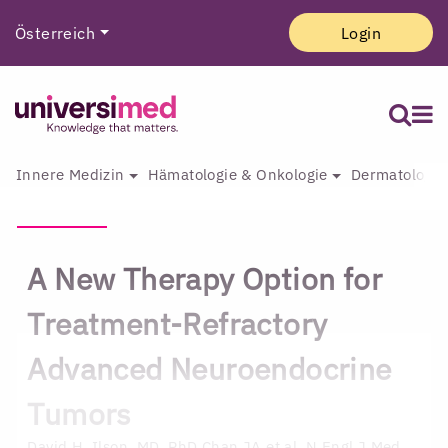
Österreich
Login
Innere Medizin
Hämatologie & Onkologie
Dermatologie 
A New Therapy Option for
Treatment-Refractory
Advanced Neuroendocrine
Tumors
David H. Ilson, MD, PhD
Chan JA et al. N Engl J Med